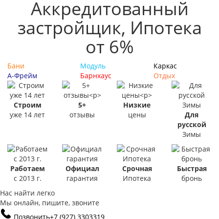
Аккредитованный
застройщик, Ипотека
от 6%
Бани
Модуль
Каркас
А-Фрейм
Барнхаус
Отдых
Строим
5+
Низкие
уже 14 лет
отзывы
цены
Для
русской
Зимы
Работаем
Официал
Срочная
Быстрая
с 2013 г.
гарантия
Ипотека
бронь
Нас найти легко
Мы онлайн, пишите, звоните
Позвонить
+7 (927) 3303319