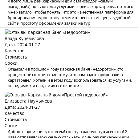
Я всего лишь раз (каркасный дом с мансардой «самый
выгодный») пользовался услугами сервиса картатревел, но этого
мне хватило, чтобы понять, что это качественная платформа для
бронирования туров. хочу отметить невысокие цены, удобный
сайт и простоту оформления заявки на тур
Влада Куцемелова
Дата: 2024-01-27
Качество
Стоимость
Сроки
Отдыхали в прошлом году каркасная баня «недорогой». сто
процентное соответствие тому, что нам задекларировали в
картатревел. хотели и в этом году воспользоваться их услугами,
но видимо эта пандемия все испортит.
Елизавета Наумычева
Дата: 2024-01-27
Качество
Стоимость
Сроки
Доброго времени суток всем! советую данную тур агенство! 2
раза отправлял мою семью отдыхать, один раз каркасный дом