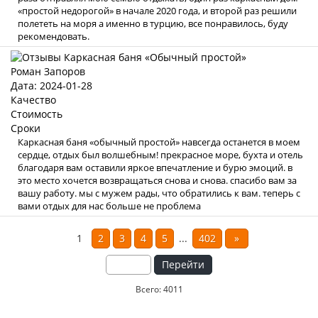
«простой недорогой» в начале 2020 года, и второй раз решили
полететь на моря а именно в турцию, все понравилось, буду
рекомендовать.
Роман Запоров
Дата: 2024-01-28
Качество
Стоимость
Сроки
Каркасная баня «обычный простой» навсегда останется в моем
сердце, отдых был волшебным! прекрасное море, бухта и отель
благодаря вам оставили яркое впечатление и бурю эмоций. в
это место хочется возвращаться снова и снова. спасибо вам за
вашу работу. мы с мужем рады, что обратились к вам. теперь с
вами отдых для нас больше не проблема
1
2
3
4
5
...
402
»
Перейти
Всего: 4011