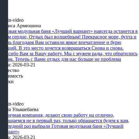
Лариса Армюшина
Готовая модульная баня «Лучший вариант» навсегда останется в
моем сердце, Отдых был волшебным! Прекрасное море, бухта и
отель благодаря Вам оставили яркое впечатление и бурю
эмоций. В это место хочется возвращаться Снова и снова.
Спасибо Вам за Вашу работу. Мы с мужем рады, что обратились
к Вам. Теперь с Вами отдых для нас больше не проблема
Дата: 2026-03-21
Качество
Стоимость
Сроки
Алла Ульмаебаева
Отличная компания, делают свою работу на отлично,
обращаемся не в первый раз, только обращается будем к вам,
последний раз выбрали Готовая модульная баня «Лучший
вариант»
Дата: 2026-03-21