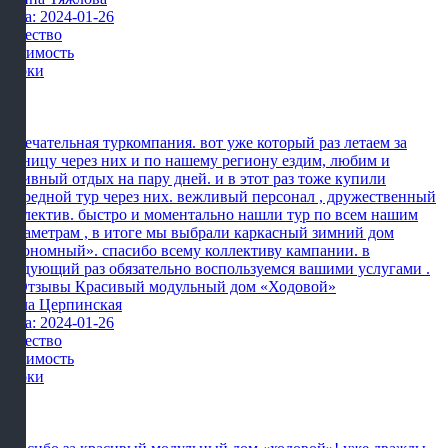
Дата: 2024-01-26
Качество
Стоимость
Сроки
Замечательная туркомпания. вот уже который раз летаем за
границу через них и по нашему региону ездим, любим и
активный отдых на пару дней. и в этот раз тоже купили
очередной тур через них. вежливый персонал , дружественный
коллектив. быстро и моментально нашли тур по всем нашим
параметрам , в итоге мы выбрали каркасный зимний дом
«экономный». спасибо всему коллективу кампании. в
следующий раз обязательно воспользуемся вашими услугами .
Алла Церпинская
Дата: 2024-01-26
Качество
Стоимость
Сроки