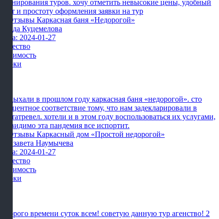
бронирования туров. хочу отметить невысокие цены, удобный
сайт и простоту оформления заявки на тур
Влада Куцемелова
Дата: 2024-01-27
Качество
Стоимость
Сроки
Отдыхали в прошлом году каркасная баня «недорогой». сто
процентное соответствие тому, что нам задекларировали в
картатревел. хотели и в этом году воспользоваться их услугами,
но видимо эта пандемия все испортит.
Елизавета Наумычева
Дата: 2024-01-27
Качество
Стоимость
Сроки
Доброго времени суток всем! советую данную тур агенство! 2