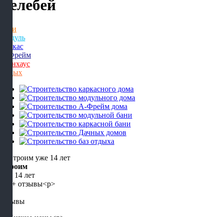
Белебей
Бани
Модуль
Каркас
А-Фрейм
Барнхаус
Отдых
Строим
уже 14 лет
5+
отзывы