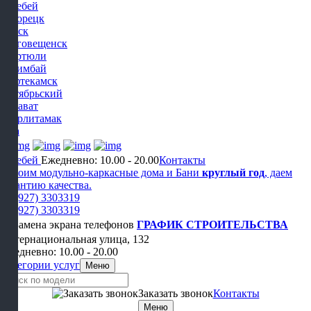
Белебей
Белорецк
Бирск
Благовещенск
Дюртюли
Ишимбай
Нефтекамск
Октябрьский
Салават
Стерлитамак
Уфа
Белебей
Ежедневно: 10.00 - 20.00
Контакты
Строим модульно-каркасные дома и Бани
круглый год
, даем
гарантию качества.
+7 (927) 3303319
+7 (927) 3303319
ГРАФИК СТРОИТЕЛЬСТВА
Интернациональная улица, 132
Ежедневно: 10.00 - 20.00
Категории услуг
Меню
Заказать звонок
Контакты
Меню