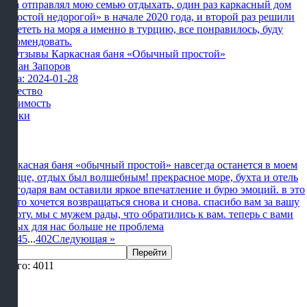
раза отправлял мою семью отдыхать, один раз каркасный дом
«простой недорогой» в начале 2020 года, и второй раз решили
полететь на моря а именно в турцию, все понравилось, буду
рекомендовать.
Роман Запоров
Дата: 2024-01-28
Качество
Стоимость
Сроки
Каркасная баня «обычный простой» навсегда останется в моем
сердце, отдых был волшебным! прекрасное море, бухта и отель
благодаря вам оставили яркое впечатление и бурю эмоций. в это
место хочется возвращаться снова и снова. спасибо вам за вашу
работу. мы с мужем рады, что обратились к вам. теперь с вами
отдых для нас больше не проблема
1
2
3
4
5
...
402
Следующая
»
Перейти
Всего: 4011