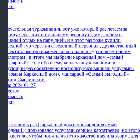
Стоимость
Сроки
Замечательная туркомпания. вот уже который раз летаем за
границу через них и по нашему региону ездим, любим и
активный отдых на пару дней. и в этот раз тоже купили
очередной тур через них. вежливый персонал , дружественный
коллектив. быстро и моментально нашли тур по всем нашим
параметрам , в итоге мы выбрали каркасный дом «самый
популярный». спасибо всему коллективу кампании. в
следующий раз обязательно воспользуемся вашими услугами .
Леонид Смелинский
Дата: 2024-01-27
Качество
Стоимость
Сроки
Я всего лишь раз (каркасный дом с мансардой «самый
выгодный») пользовался услугами сервиса картатревел, но этого
мне хватило, чтобы понять, что это качественная платформа для