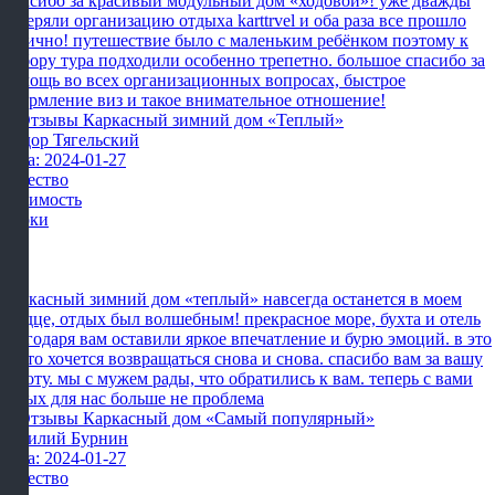
Спасибо за красивый модульный дом «ходовой»! уже дважды
доверяли организацию отдыха karttrvel и оба раза все прошло
отлично! путешествие было с маленьким ребёнком поэтому к
выбору тура подходили особенно трепетно. большое спасибо за
помощь во всех организационных вопросах, быстрое
оформление виз и такое внимательное отношение!
Фёдор Тягельский
Дата: 2024-01-27
Качество
Стоимость
Сроки
Каркасный зимний дом «теплый» навсегда останется в моем
сердце, отдых был волшебным! прекрасное море, бухта и отель
благодаря вам оставили яркое впечатление и бурю эмоций. в это
место хочется возвращаться снова и снова. спасибо вам за вашу
работу. мы с мужем рады, что обратились к вам. теперь с вами
отдых для нас больше не проблема
Василий Бурнин
Дата: 2024-01-27
Качество