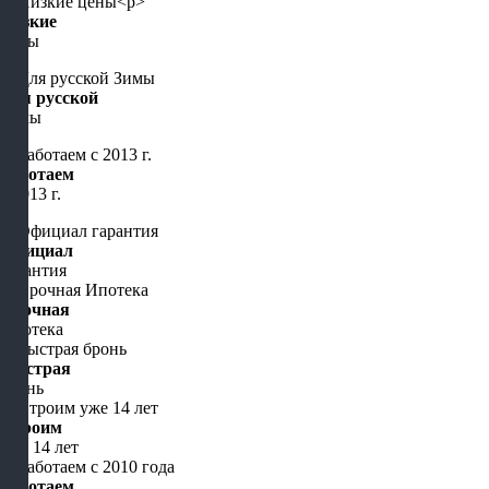
Низкие
цены
Для русской
Зимы
Работаем
с 2013 г.
Официал
гарантия
Срочная
Ипотека
Быстрая
бронь
Строим
уже 14 лет
Работаем