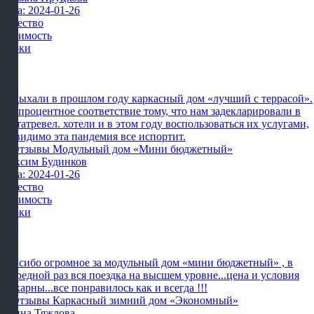
Дата: 2024-01-26
Качество
Стоимость
Сроки
Отдыхали в прошлом году каркасный дом «лучший с террасой».
сто процентное соответствие тому, что нам задекларировали в
картатревел. хотели и в этом году воспользоваться их услугами,
но видимо эта пандемия все испортит.
Максим Будинков
Дата: 2024-01-26
Качество
Стоимость
Сроки
Спасибо огромное за модульный дом «мини бюджетный» , в
очередной раз вся поездка на высшем уровне...цена и условия
шикарны...все понравилось как и всегда !!!
Ирина Тяжлова