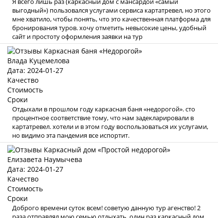
Я всего лишь раз (каркасный дом с мансардой «самый
выгодный») пользовался услугами сервиса картатревел, но этого
мне хватило, чтобы понять, что это качественная платформа для
бронирования туров. хочу отметить невысокие цены, удобный
сайт и простоту оформления заявки на тур
Влада Куцемелова
Дата: 2024-01-27
Качество
Стоимость
Сроки
Отдыхали в прошлом году каркасная баня «недорогой». сто
процентное соответствие тому, что нам задекларировали в
картатревел. хотели и в этом году воспользоваться их услугами,
но видимо эта пандемия все испортит.
Елизавета Наумычева
Дата: 2024-01-27
Качество
Стоимость
Сроки
Доброго времени суток всем! советую данную тур агенство! 2
раза отправлял мою семью отдыхать, один раз каркасный дом