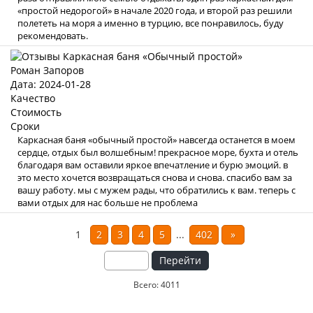
«простой недорогой» в начале 2020 года, и второй раз решили
полететь на моря а именно в турцию, все понравилось, буду
рекомендовать.
Роман Запоров
Дата: 2024-01-28
Качество
Стоимость
Сроки
Каркасная баня «обычный простой» навсегда останется в моем
сердце, отдых был волшебным! прекрасное море, бухта и отель
благодаря вам оставили яркое впечатление и бурю эмоций. в
это место хочется возвращаться снова и снова. спасибо вам за
вашу работу. мы с мужем рады, что обратились к вам. теперь с
вами отдых для нас больше не проблема
1
2
3
4
5
...
402
»
Перейти
Всего: 4011