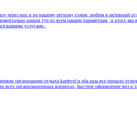
ицу через них и по нашему региону ездим, любим и активный отд
моментально нашли тур по всем нашим параметрам , в итоге мы
мся вашими услугами .
ряли организацию отдыха karttrvel и оба раза все прошло отли
 во всех организационных вопросах, быстрое оформление виз и 