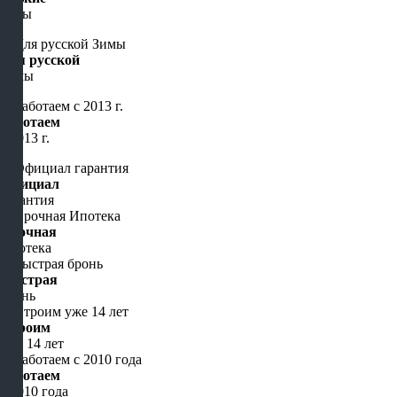
цены
Для русской
Зимы
Работаем
с 2013 г.
Официал
гарантия
Срочная
Ипотека
Быстрая
бронь
Строим
уже 14 лет
Работаем
с 2010 года