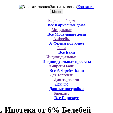
Заказать звонок
Контакты
Меню
Каркасный дом
Все Каркасные дома
Модульные
Все Модульные дома
А-Фрейм
А-Фрейм под ключ
Бани
Все Бани
Индивидуальные
Индивидуальные проекты
А-Фрейм Бани
Все А-Фрейм Бани
Для торговли
Для торговли
Дачные
Дачные постройки
Барнхаус
Все Барнхаус
, Ипотека от 6%
Белебей