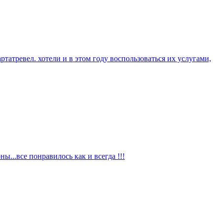
татревел. хотели и в этом году воспользоваться их услугами,
...все понравилось как и всегда !!!