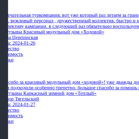
Замечательная туркомпания. вот уже который раз летаем за гран
них. вежливый персонал , дружественный коллектив. быстро и 
коллективу кампании. в следующий раз обязательно воспользуе
Алла Церпинская
Дата: 2024-01-26
Качество
Стоимость
Сроки
Спасибо за красивый модульный дом «ходовой»! уже дважды дове
тура подходили особенно трепетно. большое спасибо за помощь
Фёдор Тягельский
Дата: 2024-01-27
Качество
Стоимость
Сроки