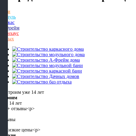
Бани
Модуль
Каркас
А-Фрейм
Барнхаус
Отдых
Строим
уже 14 лет
5+
отзывы
Низкие