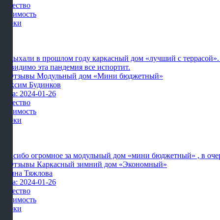
Качество
Стоимость
Сроки
Отдыхали в прошлом году каркасный дом «лучший с террасой». ст
но видимо эта пандемия все испортит.
Максим Будинков
Дата: 2024-01-26
Качество
Стоимость
Сроки
Спасибо огромное за модульный дом «мини бюджетный» , в очеред
Ирина Тяжлова
Дата: 2024-01-26
Качество
Стоимость
Сроки