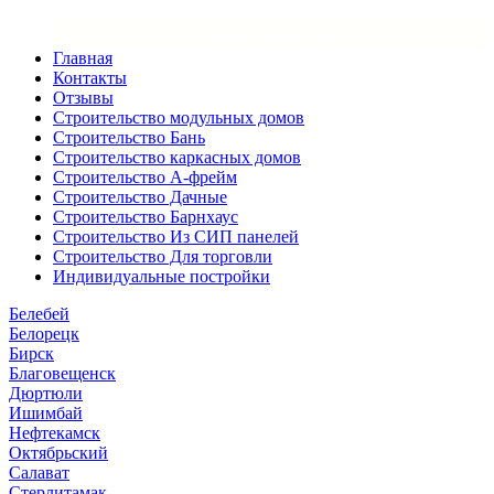
×
Закрыть меню
Главная
Контакты
Отзывы
Строительство модульных домов
Строительство Бань
Строительство каркасных домов
Строительство А-фрейм
Строительство Дачные
Строительство Барнхаус
Строительство Из СИП панелей
Строительство Для торговли
Индивидуальные постройки
Белебей
Белорецк
Бирск
Благовещенск
Дюртюли
Ишимбай
Нефтекамск
Октябрьский
Салават
Стерлитамак