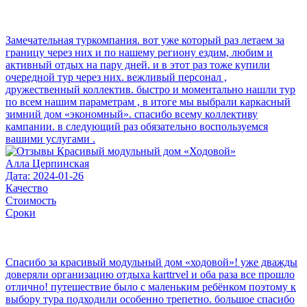
Замечательная туркомпания. вот уже который раз летаем за
границу через них и по нашему региону ездим, любим и
активный отдых на пару дней. и в этот раз тоже купили
очередной тур через них. вежливый персонал ,
дружественный коллектив. быстро и моментально нашли тур
по всем нашим параметрам , в итоге мы выбрали каркасный
зимний дом «экономный». спасибо всему коллективу
кампании. в следующий раз обязательно воспользуемся
вашими услугами .
Алла Церпинская
Дата: 2024-01-26
Качество
Стоимость
Сроки
Спасибо за красивый модульный дом «ходовой»! уже дважды
доверяли организацию отдыха karttrvel и оба раза все прошло
отлично! путешествие было с маленьким ребёнком поэтому к
выбору тура подходили особенно трепетно. большое спасибо