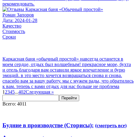
рекомендовать.
Роман Запоров
Дата: 2024-01-28
Качество
Стоимость
Сроки
Каркасная баня «обычный простой» навсегда останется в
моем сердце, отдых был волшебным! прекрасное море, бухта
и отель благодаря вам оставили яркое впечатление и бурю
эмоций. в это место хочется возвращаться снова и снова.
спасибо вам за вашу работу. мы с мужем рады, что обратились
к вам. теперь с вами отдых для нас больше не проблема
1
2
3
4
5
...
402
Следующая
»
Перейти
Всего: 4011
Будние в производстве (Сторисы):
(смотреть все)