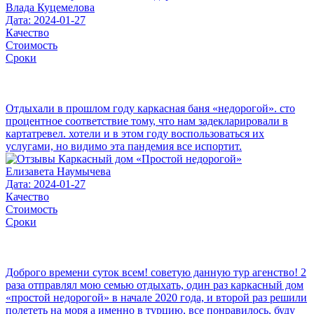
Влада Куцемелова
Дата: 2024-01-27
Качество
Стоимость
Сроки
Отдыхали в прошлом году каркасная баня «недорогой». сто
процентное соответствие тому, что нам задекларировали в
картатревел. хотели и в этом году воспользоваться их
услугами, но видимо эта пандемия все испортит.
Елизавета Наумычева
Дата: 2024-01-27
Качество
Стоимость
Сроки
Доброго времени суток всем! советую данную тур агенство! 2
раза отправлял мою семью отдыхать, один раз каркасный дом
«простой недорогой» в начале 2020 года, и второй раз решили
полететь на моря а именно в турцию, все понравилось, буду