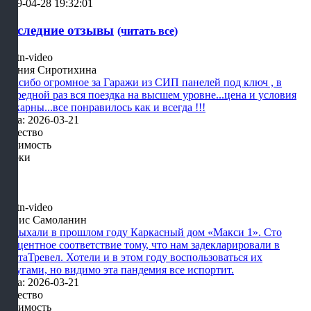
2019-04-28 19:32:01
Последние отзывы
(читать все)
Ксения Сиротихина
Спасибо огромное за Гаражи из СИП панелей под ключ , в
очередной раз вся поездка на высшем уровне...цена и условия
шикарны...все понравилось как и всегда !!!
Дата: 2026-03-21
Качество
Стоимость
Сроки
Денис Самоланин
Отдыхали в прошлом году Каркасный дом «Макси 1». Сто
процентное соответствие тому, что нам задекларировали в
КартаТревел. Хотели и в этом году воспользоваться их
услугами, но видимо эта пандемия все испортит.
Дата: 2026-03-21
Качество
Стоимость