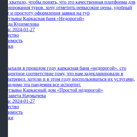
мне хватило, чтобы понять, что это качественная платформа для
бронирования туров. хочу отметить невысокие цены, удобный
сайт и простоту оформления заявки на тур
Влада Куцемелова
Дата: 2024-01-27
Качество
Стоимость
Сроки
Отдыхали в прошлом году каркасная баня «недорогой». сто
процентное соответствие тому, что нам задекларировали в
картатревел. хотели и в этом году воспользоваться их услугами,
но видимо эта пандемия все испортит.
Елизавета Наумычева
Дата: 2024-01-27
Качество
Стоимость
Сроки