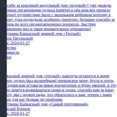
Спасибо за красивый модульный дом «ходовой»! уже дважды
доверяли организацию отдыха karttrvel и оба раза все прошло
отлично! путешествие было с маленьким ребёнком поэтому к
выбору тура подходили особенно трепетно. большое спасибо за
помощь во всех организационных вопросах, быстрое
оформление виз и такое внимательное отношение!
Фёдор Тягельский
Дата: 2024-01-27
Качество
Стоимость
Сроки
Каркасный зимний дом «теплый» навсегда останется в моем
сердце, отдых был волшебным! прекрасное море, бухта и отель
благодаря вам оставили яркое впечатление и бурю эмоций. в это
место хочется возвращаться снова и снова. спасибо вам за вашу
работу. мы с мужем рады, что обратились к вам. теперь с вами
отдых для нас больше не проблема
Василий Бурнин
Дата: 2024-01-27