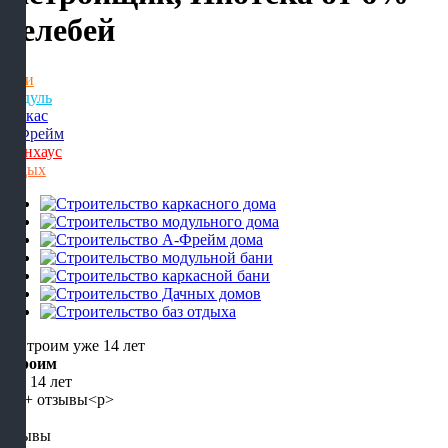
Белебей
Бани
Модуль
Каркас
А-Фрейм
Барнхаус
Отдых
Строим
уже 14 лет
5+
отзывы