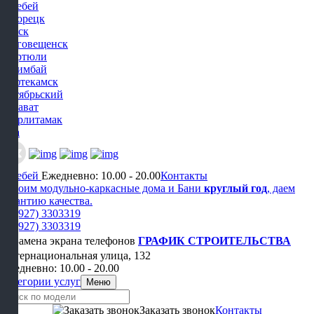
Белебей
Белорецк
Бирск
Благовещенск
Дюртюли
Ишимбай
Нефтекамск
Октябрьский
Салават
Стерлитамак
Уфа
Белебей
Ежедневно: 10.00 - 20.00
Контакты
Строим модульно-каркасные дома и Бани
круглый год
, даем
гарантию качества.
+7 (927) 3303319
+7 (927) 3303319
ГРАФИК СТРОИТЕЛЬСТВА
Интернациональная улица, 132
Ежедневно: 10.00 - 20.00
Категории услуг
Меню
Заказать звонок
Контакты