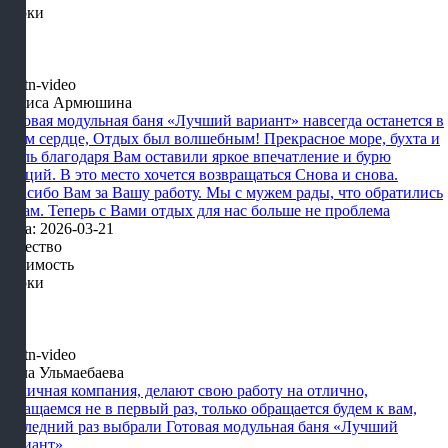
Сроки
Лариса Армюшина
Готовая модульная баня «Лучший вариант» навсегда останется в
моем сердце, Отдых был волшебным! Прекрасное море, бухта и
отель благодаря Вам оставили яркое впечатление и бурю
эмоций. В это место хочется возвращаться Снова и снова.
Спасибо Вам за Вашу работу. Мы с мужем рады, что обратились
к Вам. Теперь с Вами отдых для нас больше не проблема
Дата: 2026-03-21
Качество
Стоимость
Сроки
Алла Ульмаебаева
Отличная компания, делают свою работу на отлично,
обращаемся не в первый раз, только обращается будем к вам,
последний раз выбрали Готовая модульная баня «Лучший
вариант»