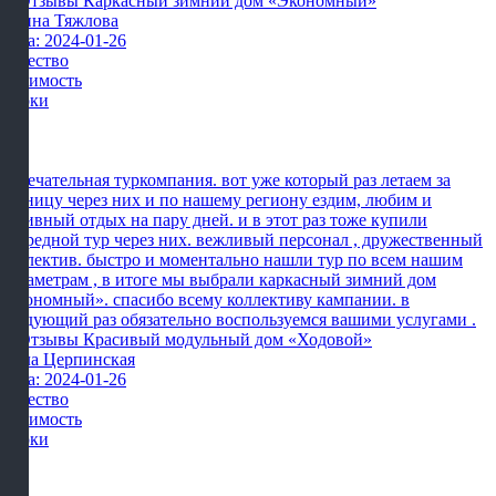
Ирина Тяжлова
Дата: 2024-01-26
Качество
Стоимость
Сроки
Замечательная туркомпания. вот уже который раз летаем за
границу через них и по нашему региону ездим, любим и
активный отдых на пару дней. и в этот раз тоже купили
очередной тур через них. вежливый персонал , дружественный
коллектив. быстро и моментально нашли тур по всем нашим
параметрам , в итоге мы выбрали каркасный зимний дом
«экономный». спасибо всему коллективу кампании. в
следующий раз обязательно воспользуемся вашими услугами .
Алла Церпинская
Дата: 2024-01-26
Качество
Стоимость
Сроки