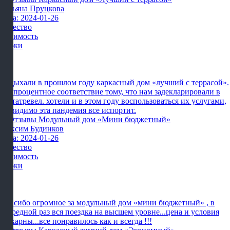
Татьяна Пруцкова
Дата: 2024-01-26
Качество
Стоимость
Сроки
Отдыхали в прошлом году каркасный дом «лучший с террасой».
сто процентное соответствие тому, что нам задекларировали в
картатревел. хотели и в этом году воспользоваться их услугами,
но видимо эта пандемия все испортит.
Максим Будинков
Дата: 2024-01-26
Качество
Стоимость
Сроки
Спасибо огромное за модульный дом «мини бюджетный» , в
очередной раз вся поездка на высшем уровне...цена и условия
шикарны...все понравилось как и всегда !!!