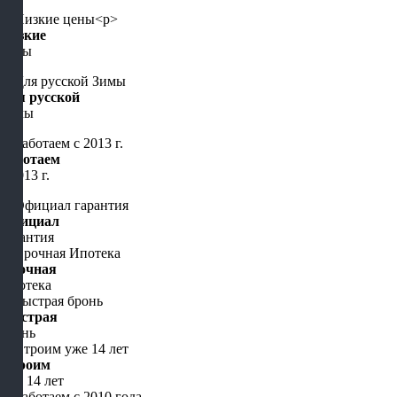
Низкие
цены
Для русской
Зимы
Работаем
с 2013 г.
Официал
гарантия
Срочная
Ипотека
Быстрая
бронь
Строим
уже 14 лет