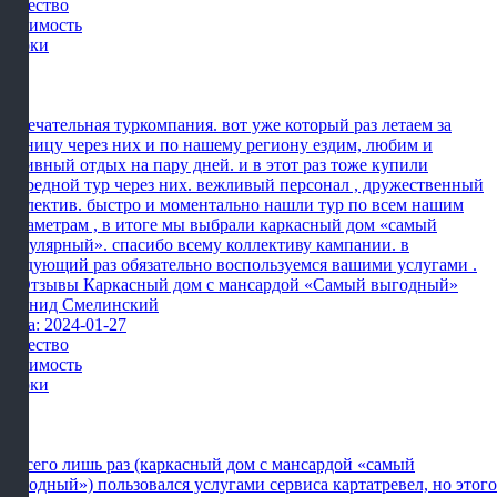
Качество
Стоимость
Сроки
Замечательная туркомпания. вот уже который раз летаем за
границу через них и по нашему региону ездим, любим и
активный отдых на пару дней. и в этот раз тоже купили
очередной тур через них. вежливый персонал , дружественный
коллектив. быстро и моментально нашли тур по всем нашим
параметрам , в итоге мы выбрали каркасный дом «самый
популярный». спасибо всему коллективу кампании. в
следующий раз обязательно воспользуемся вашими услугами .
Леонид Смелинский
Дата: 2024-01-27
Качество
Стоимость
Сроки
Я всего лишь раз (каркасный дом с мансардой «самый
выгодный») пользовался услугами сервиса картатревел, но этого