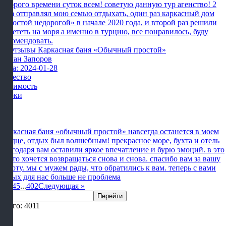
Доброго времени суток всем! советую данную тур агенство! 2
раза отправлял мою семью отдыхать, один раз каркасный дом
«простой недорогой» в начале 2020 года, и второй раз решили
полететь на моря а именно в турцию, все понравилось, буду
рекомендовать.
Роман Запоров
Дата: 2024-01-28
Качество
Стоимость
Сроки
Каркасная баня «обычный простой» навсегда останется в моем
сердце, отдых был волшебным! прекрасное море, бухта и отель
благодаря вам оставили яркое впечатление и бурю эмоций. в это
место хочется возвращаться снова и снова. спасибо вам за вашу
работу. мы с мужем рады, что обратились к вам. теперь с вами
отдых для нас больше не проблема
1
2
3
4
5
...
402
Следующая
»
Перейти
Всего: 4011