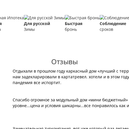
я
Для русской
Быстрая
Соблюдение
а
Зимы
бронь
сроков
Отзывы
Отдыхали в прошлом году каркасный дом «лучший с терра
нам задекларировали в картатревел. хотели и в этом году
пандемия все испортит.
Спасибо огромное за модульный дом «мини бюджетный» ,
уровне...цена и условия шикарны...все понравилось как и 
Замечательная туркомпания. вот уже который раз летаем