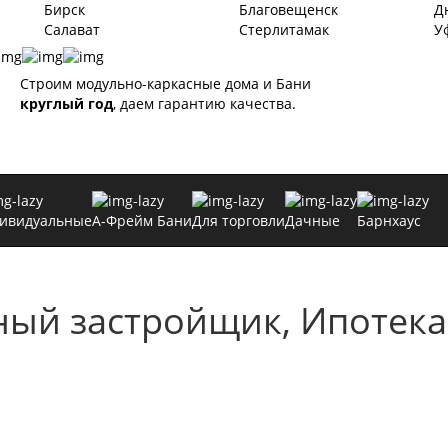
Бирск
Благовещенск
Д
Салават
Стерлитамак
У
Строим модульно-каркасные дома и Бани
круглый год
, даем гарантию качества.
ивидуальные
А-Фрейм Бани
Для торговли
Дачные
Барнхаус
ый застройщик, Ипотека