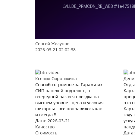
Сергей Желунов
2026-03-21 02:02:38
Ксения Сиротихина
Дени
Спасибо огромное за Гаражи из
Отды
СИП панелей под ключ , в
Карка
очередной раз вся поездка на
проце
высшем уровне...цена и условия
что 
шикарны...все понравилось как
Карта
и всегда !!!
году 
Дата: 2026-03-21
услуг
Качество
панде
Стоимость
Дата: