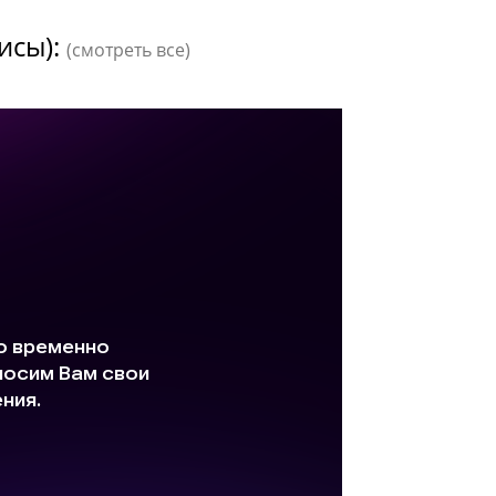
исы):
(смотреть все)