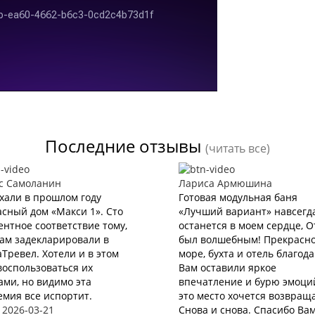
Последние отзывы
(читать все)
с Самоланин
Лариса Армюшина
хали в прошлом году
Готовая модульная баня
сный дом «Макси 1». Сто
«Лучший вариант» навсегд
нтное соответствие тому,
останется в моем сердце, 
нам задекларировали в
был волшебным! Прекрасн
Тревел. Хотели и в этом
море, бухта и отель благод
воспользоваться их
Вам оставили яркое
ами, но видимо эта
впечатление и бурю эмоций
мия все испортит.
это место хочется возвращ
 2026-03-21
Снова и снова. Спасибо Вам