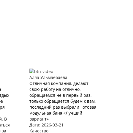
Алла Ульмаебаева
Отличная компания, делают
а
свою работу на отлично,
Отдых
обращаемся не в первый раз,
ое
только обращается будем к вам,
аря
последний раз выбрали Готовая
модульная баня «Лучший
. В
вариант»
аться
Дата: 2026-03-21
 за
Качество