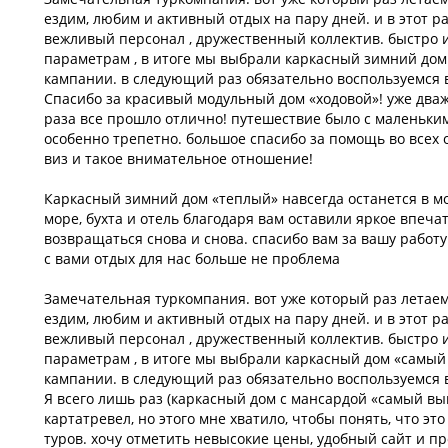
ездим, любим и активный отдых на пару дней. и в этот р
вежливый персонал , дружественный коллектив. быстро 
параметрам , в итоге мы выбрали каркасный зимний дом
кампании. в следующий раз обязательно воспользуемся 
Спасибо за красивый модульный дом «ходовой»! уже дваж
раза все прошло отлично! путешествие было с маленьки
особенно трепетно. большое спасибо за помощь во всех
виз и такое внимательное отношение!
Каркасный зимний дом «теплый» навсегда останется в м
море, бухта и отель благодаря вам оставили яркое впеча
возвращаться снова и снова. спасибо вам за вашу работу
с вами отдых для нас больше не проблема
Замечательная туркомпания. вот уже который раз летаем
ездим, любим и активный отдых на пару дней. и в этот р
вежливый персонал , дружественный коллектив. быстро 
параметрам , в итоге мы выбрали каркасный дом «самый
кампании. в следующий раз обязательно воспользуемся 
Я всего лишь раз (каркасный дом с мансардой «самый вы
картатревел, но этого мне хватило, чтобы понять, что э
туров. хочу отметить невысокие цены, удобный сайт и п