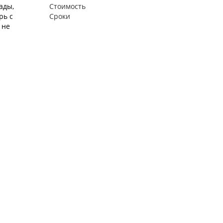
ады,
Стоимость
рь с
Сроки
 не