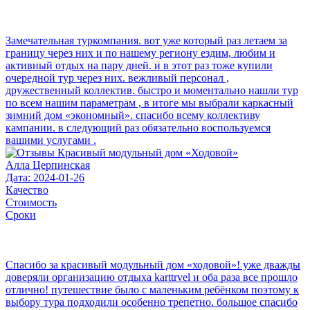
Замечательная туркомпания. вот уже который раз летаем за
границу через них и по нашему региону ездим, любим и
активный отдых на пару дней. и в этот раз тоже купили
очередной тур через них. вежливый персонал ,
дружественный коллектив. быстро и моментально нашли тур
по всем нашим параметрам , в итоге мы выбрали каркасный
зимний дом «экономный». спасибо всему коллективу
кампании. в следующий раз обязательно воспользуемся
вашими услугами .
Алла Церпинская
Дата: 2024-01-26
Качество
Стоимость
Сроки
Спасибо за красивый модульный дом «ходовой»! уже дважды
доверяли организацию отдыха karttrvel и оба раза все прошло
отлично! путешествие было с маленьким ребёнком поэтому к
выбору тура подходили особенно трепетно. большое спасибо