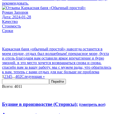
рекомендовать.
Роман Запоров
Дата: 2024-01-28
Качество
Стоимость
Сроки
Каркасная баня «обычный простой» навсегда останется в
моем сердце, отдых был волшебным! прекрасное море, бухта
и отель благодаря вам оставили яркое впечатление и бурю
эмоций. в это место хочется возвращаться снова и снова.
спасибо вам за вашу работу. мы с мужем рады, что обратились
к вам. теперь с вами отдых для нас больше не проблема
1
2
3
4
5
...
402
Следующая
»
Перейти
Всего: 4011
Будние в производстве (Сторисы):
(смотреть все)