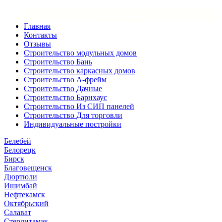
×
Закрыть меню
Главная
Контакты
Отзывы
Строительство модульных домов
Строительство Бань
Строительство каркасных домов
Строительство А-фрейм
Строительство Дачные
Строительство Барнхаус
Строительство Из СИП панелей
Строительство Для торговли
Индивидуальные постройки
Белебей
Белорецк
Бирск
Благовещенск
Дюртюли
Ишимбай
Нефтекамск
Октябрьский
Салават
Стерлитамак