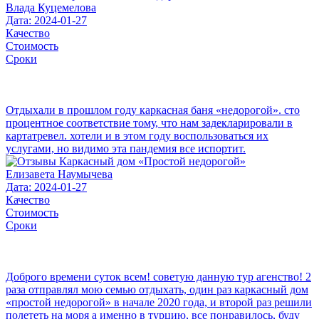
Влада Куцемелова
Дата: 2024-01-27
Качество
Стоимость
Сроки
Отдыхали в прошлом году каркасная баня «недорогой». сто
процентное соответствие тому, что нам задекларировали в
картатревел. хотели и в этом году воспользоваться их
услугами, но видимо эта пандемия все испортит.
Елизавета Наумычева
Дата: 2024-01-27
Качество
Стоимость
Сроки
Доброго времени суток всем! советую данную тур агенство! 2
раза отправлял мою семью отдыхать, один раз каркасный дом
«простой недорогой» в начале 2020 года, и второй раз решили
полететь на моря а именно в турцию, все понравилось, буду