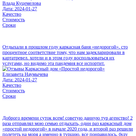
Влада Куцемелова
Дата: 2024-01-27
Качество
Стоимость
Сроки
Отдыхали в прошлом году каркасная баня «недорогой». сто
процентное соответствие тому, что нам задекларировали в
картатревел. хотели и в этом году воспользоваться их
услугами, но видимо эта пандемия все испортит.
Елизавета Наумычева
Дата: 2024-01-27
Качество
Стоимость
Сроки
Доброго времени суток всем! советую данную тур агенство! 2
раза отправлял мою семью отдыхать, один раз каркасный дом
«простой недорогой» в начале 2020 года, и второй раз решили
полететь на моря а именно в турцию, все понравилось, буду