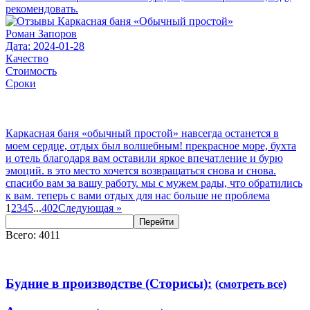
рекомендовать.
Роман Запоров
Дата: 2024-01-28
Качество
Стоимость
Сроки
Каркасная баня «обычный простой» навсегда останется в
моем сердце, отдых был волшебным! прекрасное море, бухта
и отель благодаря вам оставили яркое впечатление и бурю
эмоций. в это место хочется возвращаться снова и снова.
спасибо вам за вашу работу. мы с мужем рады, что обратились
к вам. теперь с вами отдых для нас больше не проблема
1
2
3
4
5
...
402
Следующая
»
Перейти
Всего: 4011
Будние в производстве (Сторисы):
(смотреть все)