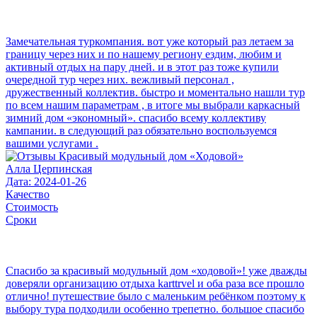
Замечательная туркомпания. вот уже который раз летаем за
границу через них и по нашему региону ездим, любим и
активный отдых на пару дней. и в этот раз тоже купили
очередной тур через них. вежливый персонал ,
дружественный коллектив. быстро и моментально нашли тур
по всем нашим параметрам , в итоге мы выбрали каркасный
зимний дом «экономный». спасибо всему коллективу
кампании. в следующий раз обязательно воспользуемся
вашими услугами .
Алла Церпинская
Дата: 2024-01-26
Качество
Стоимость
Сроки
Спасибо за красивый модульный дом «ходовой»! уже дважды
доверяли организацию отдыха karttrvel и оба раза все прошло
отлично! путешествие было с маленьким ребёнком поэтому к
выбору тура подходили особенно трепетно. большое спасибо