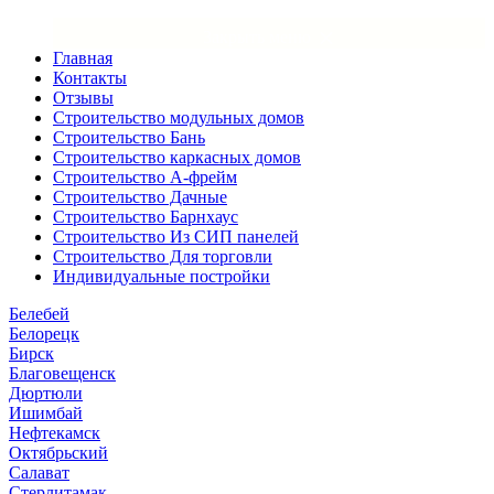
×
Закрыть меню
Главная
Контакты
Отзывы
Строительство модульных домов
Строительство Бань
Строительство каркасных домов
Строительство А-фрейм
Строительство Дачные
Строительство Барнхаус
Строительство Из СИП панелей
Строительство Для торговли
Индивидуальные постройки
Белебей
Белорецк
Бирск
Благовещенск
Дюртюли
Ишимбай
Нефтекамск
Октябрьский
Салават
Стерлитамак