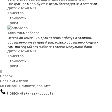
Прекрасное море, бухта и отель благодаря Вам оставили
Дата: 2026-03-21
яркое впечатление и бурю эмоций. В это место хочется
возвращаться Снова и снова. Спасибо Вам за Вашу работу.
Качество
Мы с мужем рады, что обратились к Вам. Теперь с Вами
Стоимость
отдых для нас больше не проблема
Сроки
Алла Ульмаебаева
Отличная компания, делают свою работу на отлично,
обращаемся не в первый раз, только обращается будем к
вам, последний раз выбрали Готовая модульная баня
Дата: 2026-03-21
«Лучший вариант»
Качество
Стоимость
Сроки
Наверх
Нас найти легко
Мы онлайн, пишите, звоните
Позвонить
+7 (927) 3303319