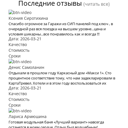
Последние отзывы
(читать все)
Ксения Сиротихина
Спасибо огромное за Гаражи из СИП панелей под ключ , в
очередной раз вся поездка на высшем уровне...цена и
условия шикарны...все понравилось как и всегда !!!
Дата: 2026-03-21
Качество
Стоимость
Сроки
Денис Самоланин
Отдыхали в прошлом году Каркасный дом «Макси 1». Сто
процентное соответствие тому, что нам задекларировали в
КартаТревел. Хотели и в этом году воспользоваться их
Дата: 2026-03-21
услугами, но видимо эта пандемия все испортит.
Качество
Стоимость
Сроки
Лариса Армюшина
Готовая модульная баня «Лучший вариант» навсегда
останется в моем сердце, Отдых был волшебным!