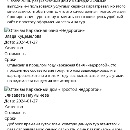
Я всего лишь раз (каркасный дом с мансардой «самый
выгодный») пользовался услугами сервиса картатревел, но этого
мне хватило, чтобы понять, что это качественная платформа для
бронирования туров. хочу отметить невысокие цены, удобный
сайт и простоту оформления заявки на тур
Влада Куцемелова
Дата: 2024-01-27
Качество
Стоимость
Сроки
Отдыхали в прошлом году каркасная баня «недорогой». сто
процентное соответствие тому, что нам задекларировали в
картатревел. хотели и в этом году воспользоваться их услугами,
но видимо эта пандемия все испортит.
Елизавета Наумычева
Дата: 2024-01-27
Качество
Стоимость
Сроки
Доброго времени суток всем! советую данную тур агенство! 2
раза отправлял мою семью отдыхать, один раз каркасный дом