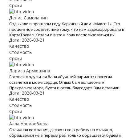
Сроки
Денис Самоланин
Отдыхали в прошлом году Каркасный дом «Макси 1». Сто
процентное соответствие тому, что нам задекларировали в
КартаТревел. Хотели и в этом году воспользоваться их
Дата: 2026-03-21
услугами, но видимо эта пандемия все испортит.
Качество
Стоимость
Сроки
Лариса Армюшина
Готовая модульная баня «Лучший вариант» навсегда
останется в моем сердце, Отдых был волшебным!
Прекрасное море, бухта и отель благодаря Вам оставили
Дата: 2026-03-21
яркое впечатление и бурю эмоций. В это место хочется
возвращаться Снова и снова. Спасибо Вам за Вашу работу.
Качество
Мы с мужем рады, что обратились к Вам. Теперь с Вами
Стоимость
отдых для нас больше не проблема
Сроки
Алла Ульмаебаева
Отличная компания, делают свою работу на отлично,
обращаемся не в первый раз, только обращается будем к