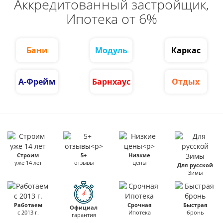
Аккредитованный застройщик,
Ипотека от 6%
Бани
Модуль
Каркас
А-Фрейм
Барнхаус
Отдых
Строим
5+
Низкие
уже 14 лет
отзывы
цены
Для русской
Зимы
Работаем
Срочная
Быстрая
Официал
с 2013 г.
Ипотека
бронь
гарантия