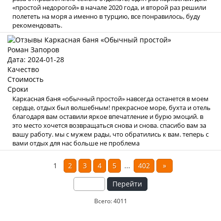
«простой недорогой» в начале 2020 года, и второй раз решили
полететь на моря а именно в турцию, все понравилось, буду
рекомендовать.
Роман Запоров
Дата: 2024-01-28
Качество
Стоимость
Сроки
Каркасная баня «обычный простой» навсегда останется в моем
сердце, отдых был волшебным! прекрасное море, бухта и отель
благодаря вам оставили яркое впечатление и бурю эмоций. в
это место хочется возвращаться снова и снова. спасибо вам за
вашу работу. мы с мужем рады, что обратились к вам. теперь с
вами отдых для нас больше не проблема
1
2
3
4
5
...
402
»
Перейти
Всего: 4011