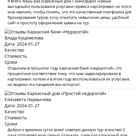
Я всего лишь раз (каркасный дом с мансардой «самый
выгодный») пользовался услугами сервиса картатревел, но этого
мне хватило, чтобы понять, что это качественная платформа для
бронирования туров. хочу отметить невысокие цены, удобный
сайт и простоту оформления заявки на тур
Влада Куцемелова
Дата: 2024-01-27
Качество
Стоимость
Сроки
Отдыхали в прошлом году каркасная баня «недорогой». сто
процентное соответствие тому, что нам задекларировали в
картатревел. хотели и в этом году воспользоваться их услугами,
но видимо эта пандемия все испортит.
Елизавета Наумычева
Дата: 2024-01-27
Качество
Стоимость
Сроки
Доброго времени суток всем! советую данную тур агенство! 2
раза отправлял мою семью отдыхать, один раз каркасный дом