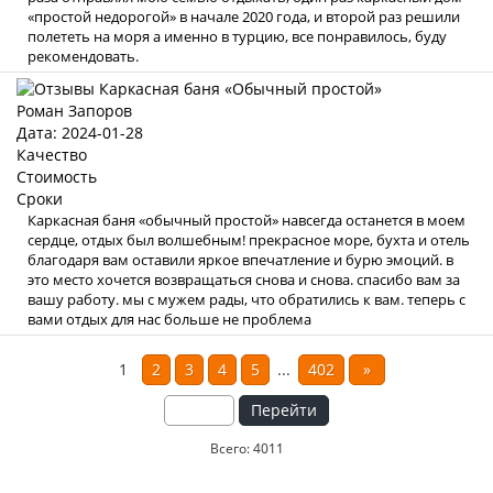
«простой недорогой» в начале 2020 года, и второй раз решили
полететь на моря а именно в турцию, все понравилось, буду
рекомендовать.
Роман Запоров
Дата: 2024-01-28
Качество
Стоимость
Сроки
Каркасная баня «обычный простой» навсегда останется в моем
сердце, отдых был волшебным! прекрасное море, бухта и отель
благодаря вам оставили яркое впечатление и бурю эмоций. в
это место хочется возвращаться снова и снова. спасибо вам за
вашу работу. мы с мужем рады, что обратились к вам. теперь с
вами отдых для нас больше не проблема
1
2
3
4
5
...
402
»
Перейти
Всего: 4011