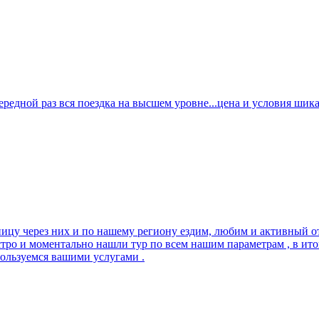
дной раз вся поездка на высшем уровне...цена и условия шикарн
ницу через них и по нашему региону ездим, любим и активный от
стро и моментально нашли тур по всем нашим параметрам , в и
пользуемся вашими услугами .