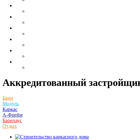
Аккредитованный застройщик
Бани
Модуль
Каркас
А-Фрейм
Барнхаус
Отдых