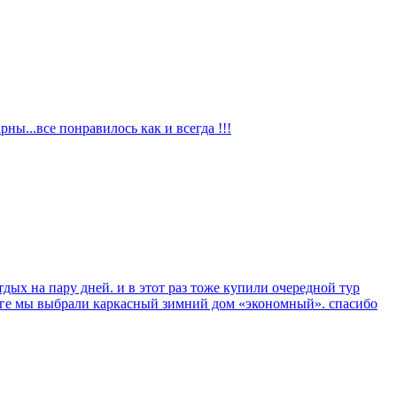
ы...все понравилось как и всегда !!!
дых на пару дней. и в этот раз тоже купили очередной тур
тоге мы выбрали каркасный зимний дом «экономный». спасибо