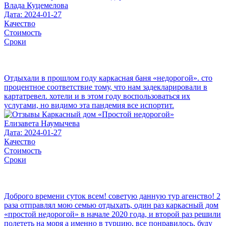
Влада Куцемелова
Дата: 2024-01-27
Качество
Стоимость
Сроки
Отдыхали в прошлом году каркасная баня «недорогой». сто
процентное соответствие тому, что нам задекларировали в
картатревел. хотели и в этом году воспользоваться их
услугами, но видимо эта пандемия все испортит.
Елизавета Наумычева
Дата: 2024-01-27
Качество
Стоимость
Сроки
Доброго времени суток всем! советую данную тур агенство! 2
раза отправлял мою семью отдыхать, один раз каркасный дом
«простой недорогой» в начале 2020 года, и второй раз решили
полететь на моря а именно в турцию, все понравилось, буду