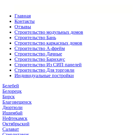
×
Закрыть меню
Главная
Контакты
Отзывы
Строительство модульных домов
Строительство Бань
Строительство каркасных домов
Строительство А-фрейм
Строительство Дачные
Строительство Барнхаус
Строительство Из СИП панелей
Строительство Для торговли
Индивидуальные постройки
Белебей
Белорецк
Бирск
Благовещенск
Дюртюли
Ишимбай
Нефтекамск
Октябрьский
Салават
Стерлитамак