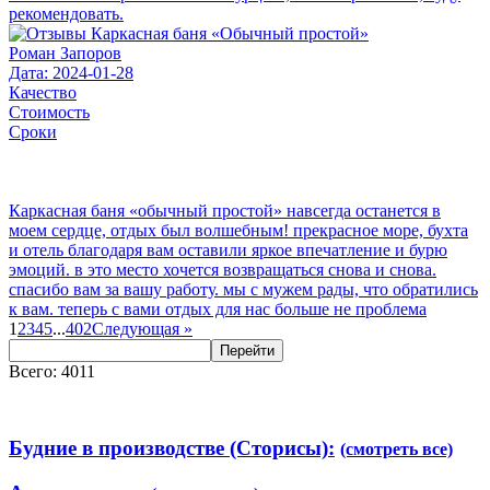
рекомендовать.
Роман Запоров
Дата: 2024-01-28
Качество
Стоимость
Сроки
Каркасная баня «обычный простой» навсегда останется в
моем сердце, отдых был волшебным! прекрасное море, бухта
и отель благодаря вам оставили яркое впечатление и бурю
эмоций. в это место хочется возвращаться снова и снова.
спасибо вам за вашу работу. мы с мужем рады, что обратились
к вам. теперь с вами отдых для нас больше не проблема
1
2
3
4
5
...
402
Следующая
»
Перейти
Всего: 4011
Будние в производстве (Сторисы):
(смотреть все)