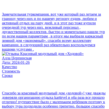
Замечательная туркомпания. вот уже который раз летаем за
границу через них и по нашему региону ездим, любим и
активный отдых на пару дней. и в этот раз тоже купили
очередной тур через них. вежливый персонал ,
дружественный коллектив. быстро и моментально нашли тур
по всем нашим параметрам , в итоге мы выбрали каркасный
зимний дом «экономный». спасибо всему коллективу
кампании. в следующий раз обязательно воспользуемся
вашими услугами .
Алла Церпинская
Дата: 2024-01-26
Качество
Стоимость
Сроки
Спасибо за красивый модульный дом «ходовой»! уже дважды
доверяли организацию отдыха karttrvel и оба раза все прошло
отлично! путешествие было с маленьким ребёнком поэтому к
выбору тура подходили особенно трепетно. большое спасибо