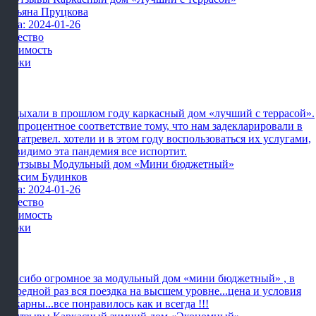
Татьяна Пруцкова
Дата: 2024-01-26
Качество
Стоимость
Сроки
Отдыхали в прошлом году каркасный дом «лучший с террасой».
сто процентное соответствие тому, что нам задекларировали в
картатревел. хотели и в этом году воспользоваться их услугами,
но видимо эта пандемия все испортит.
Максим Будинков
Дата: 2024-01-26
Качество
Стоимость
Сроки
Спасибо огромное за модульный дом «мини бюджетный» , в
очередной раз вся поездка на высшем уровне...цена и условия
шикарны...все понравилось как и всегда !!!