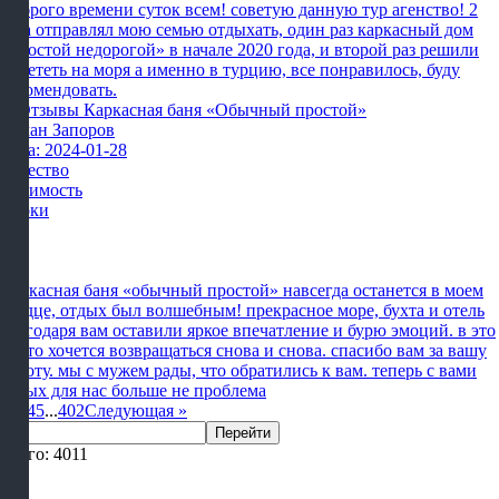
Доброго времени суток всем! советую данную тур агенство! 2
раза отправлял мою семью отдыхать, один раз каркасный дом
«простой недорогой» в начале 2020 года, и второй раз решили
полететь на моря а именно в турцию, все понравилось, буду
рекомендовать.
Роман Запоров
Дата: 2024-01-28
Качество
Стоимость
Сроки
Каркасная баня «обычный простой» навсегда останется в моем
сердце, отдых был волшебным! прекрасное море, бухта и отель
благодаря вам оставили яркое впечатление и бурю эмоций. в это
место хочется возвращаться снова и снова. спасибо вам за вашу
работу. мы с мужем рады, что обратились к вам. теперь с вами
отдых для нас больше не проблема
1
2
3
4
5
...
402
Следующая
»
Перейти
Всего: 4011