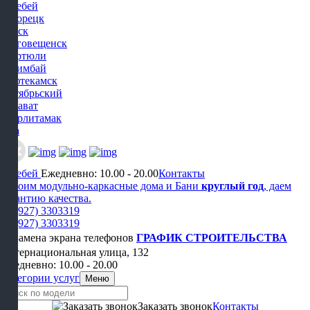
Белебей
Белорецк
Бирск
Благовещенск
Дюртюли
Ишимбай
Нефтекамск
Октябрьский
Салават
Стерлитамак
Уфа
Белебей
Ежедневно: 10.00 - 20.00
Контакты
Строим модульно-каркасные дома и Бани
круглый год
, даем
гарантию качества.
+7 (927) 3303319
+7 (927) 3303319
ГРАФИК СТРОИТЕЛЬСТВА
Интернациональная улица, 132
Ежедневно: 10.00 - 20.00
Категории услуг
Меню
Заказать звонок
Контакты