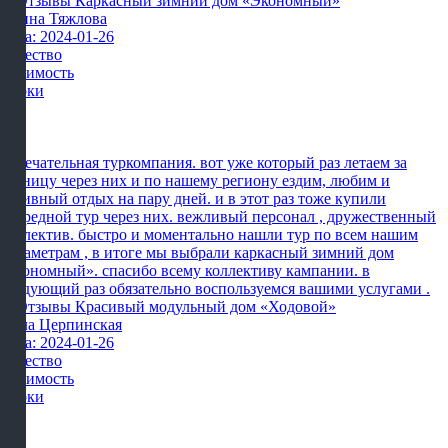
Ирина Тяжлова
Дата: 2024-01-26
Качество
Стоимость
Сроки
Замечательная туркомпания. вот уже который раз летаем за
границу через них и по нашему региону ездим, любим и
активный отдых на пару дней. и в этот раз тоже купили
очередной тур через них. вежливый персонал , дружественный
коллектив. быстро и моментально нашли тур по всем нашим
параметрам , в итоге мы выбрали каркасный зимний дом
«экономный». спасибо всему коллективу кампании. в
следующий раз обязательно воспользуемся вашими услугами .
Алла Церпинская
Дата: 2024-01-26
Качество
Стоимость
Сроки