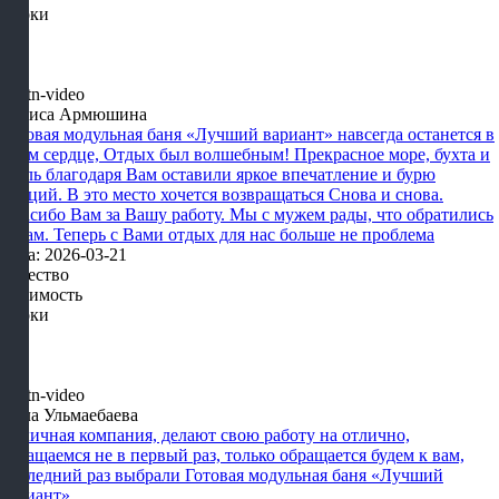
Сроки
Лариса Армюшина
Готовая модульная баня «Лучший вариант» навсегда останется в
моем сердце, Отдых был волшебным! Прекрасное море, бухта и
отель благодаря Вам оставили яркое впечатление и бурю
эмоций. В это место хочется возвращаться Снова и снова.
Спасибо Вам за Вашу работу. Мы с мужем рады, что обратились
к Вам. Теперь с Вами отдых для нас больше не проблема
Дата: 2026-03-21
Качество
Стоимость
Сроки
Алла Ульмаебаева
Отличная компания, делают свою работу на отлично,
обращаемся не в первый раз, только обращается будем к вам,
последний раз выбрали Готовая модульная баня «Лучший
вариант»