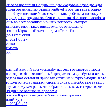
Спасибо за красивый модульный дом «ходовой»! уже дважды
доверяли организацию отдыха karttrvel и оба раза все прошло
отлично! путешествие было с маленьким ребёнком поэтому к
выбору тура подходили особенно трепетно. большое спасибо за
помощь во всех организационных вопросах, быстрое
оформление виз и такое внимательное отношение!
Фёдор Тягельский
Дата: 2024-01-27
Качество
Стоимость
Сроки
Каркасный зимний дом «теплый» навсегда останется в моем
сердце, отдых был волшебным! прекрасное море, бухта и отель
благодаря вам оставили яркое впечатление и бурю эмоций. в это
место хочется возвращаться снова и снова. спасибо вам за вашу
работу. мы с мужем рады, что обратились к вам. теперь с вами
отдых для нас больше не проблема
Василий Бурнин
Дата: 2024-01-27