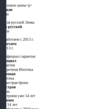
Низкие
цены
Для русской
Зимы
Работаем
с 2013 г.
Официал
гарантия
Срочная
Ипотека
Быстрая
бронь
Строим
уже 14 лет