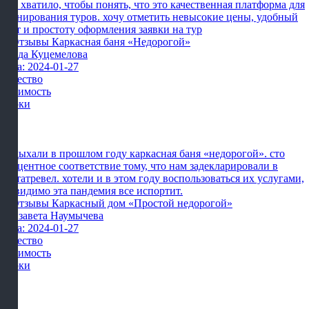
мне хватило, чтобы понять, что это качественная платформа для
бронирования туров. хочу отметить невысокие цены, удобный
сайт и простоту оформления заявки на тур
Влада Куцемелова
Дата: 2024-01-27
Качество
Стоимость
Сроки
Отдыхали в прошлом году каркасная баня «недорогой». сто
процентное соответствие тому, что нам задекларировали в
картатревел. хотели и в этом году воспользоваться их услугами,
но видимо эта пандемия все испортит.
Елизавета Наумычева
Дата: 2024-01-27
Качество
Стоимость
Сроки