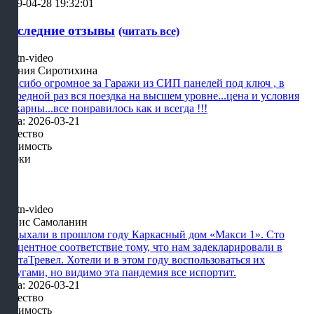
2019-04-28 19:32:01
Последние отзывы
(читать все)
Ксения Сиротихина
Спасибо огромное за Гаражи из СИП панелей под ключ , в
очередной раз вся поездка на высшем уровне...цена и условия
шикарны...все понравилось как и всегда !!!
Дата: 2026-03-21
Качество
Стоимость
Сроки
Денис Самоланин
Отдыхали в прошлом году Каркасный дом «Макси 1». Сто
процентное соответствие тому, что нам задекларировали в
КартаТревел. Хотели и в этом году воспользоваться их
услугами, но видимо эта пандемия все испортит.
Дата: 2026-03-21
Качество
Стоимость