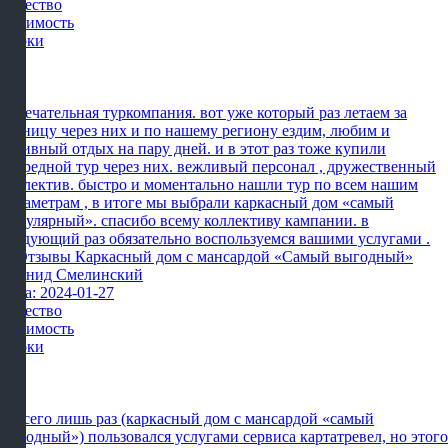
Качество
Стоимость
Сроки
Замечательная туркомпания. вот уже который раз летаем за
границу через них и по нашему региону ездим, любим и
активный отдых на пару дней. и в этот раз тоже купили
очередной тур через них. вежливый персонал , дружественный
коллектив. быстро и моментально нашли тур по всем нашим
параметрам , в итоге мы выбрали каркасный дом «самый
популярный». спасибо всему коллективу кампании. в
следующий раз обязательно воспользуемся вашими услугами .
Леонид Смелинский
Дата: 2024-01-27
Качество
Стоимость
Сроки
Я всего лишь раз (каркасный дом с мансардой «самый
выгодный») пользовался услугами сервиса картатревел, но этого