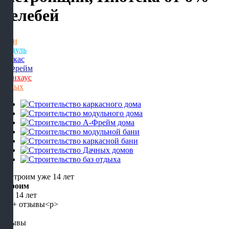
Белебей
Бани
Модуль
Каркас
А-Фрейм
Барнхаус
Отдых
Строим
уже 14 лет
5+
отзывы