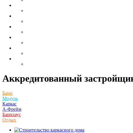
Аккредитованный застройщик
Бани
Модуль
Каркас
А-Фрейм
Барнхаус
Отдых