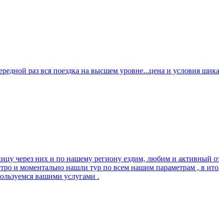
дной раз вся поездка на высшем уровне...цена и условия шикарн
ницу через них и по нашему региону ездим, любим и активный от
стро и моментально нашли тур по всем нашим параметрам , в и
пользуемся вашими услугами .