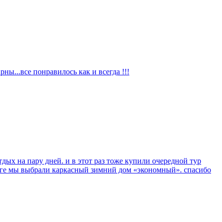
ы...все понравилось как и всегда !!!
дых на пару дней. и в этот раз тоже купили очередной тур
тоге мы выбрали каркасный зимний дом «экономный». спасибо