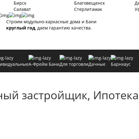
Бирск
Благовещенск
Д
Салават
Стерлитамак
У
Строим модульно-каркасные дома и Бани
круглый год
, даем гарантию качества.
ивидуальные
А-Фрейм Бани
Для торговли
Дачные
Барнхаус
ый застройщик, Ипотека