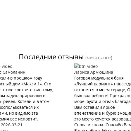
Последние отзывы
(читать все)
с Самоланин
Лариса Армюшина
хали в прошлом году
Готовая модульная баня
сный дом «Макси 1». Сто
«Лучший вариант» навсегд
нтное соответствие тому,
останется в моем сердце, 
нам задекларировали в
был волшебным! Прекрасн
Тревел. Хотели и в этом
море, бухта и отель благод
воспользоваться их
Вам оставили яркое
ами, но видимо эта
впечатление и бурю эмоций
мия все испортит.
это место хочется возвращ
 2026-03-21
Снова и снова. Спасибо Вам
ство
Вашу работу. Мы с мужем р