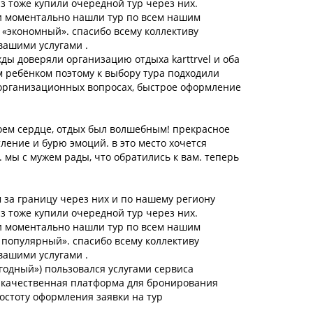
аз тоже купили очередной тур через них.
и моментально нашли тур по всем нашим
 «экономный». спасибо всему коллективу
вашими услугами .
ды доверяли организацию отдыха karttrvel и оба
м ребёнком поэтому к выбору тура подходили
 организационных вопросах, быстрое оформление
оем сердце, отдых был волшебным! прекрасное
тление и бурю эмоций. в это место хочется
. мы с мужем рады, что обратились к вам. теперь
 за границу через них и по нашему региону
аз тоже купили очередной тур через них.
и моментально нашли тур по всем нашим
 популярный». спасибо всему коллективу
вашими услугами .
годный») пользовался услугами сервиса
то качественная платформа для бронирования
ростоту оформления заявки на тур