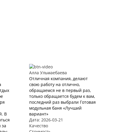
Алла Ульмаебаева
Отличная компания, делают
а
свою работу на отлично,
Отдых
обращаемся не в первый раз,
ое
только обращается будем к вам,
аря
последний раз выбрали Готовая
модульная баня «Лучший
. В
вариант»
аться
Дата: 2026-03-21
 за
Качество
ады,
Стоимость