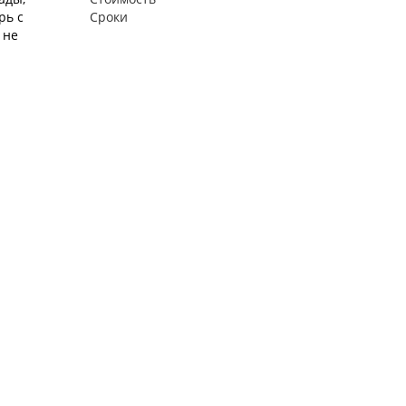
рь с
Сроки
 не