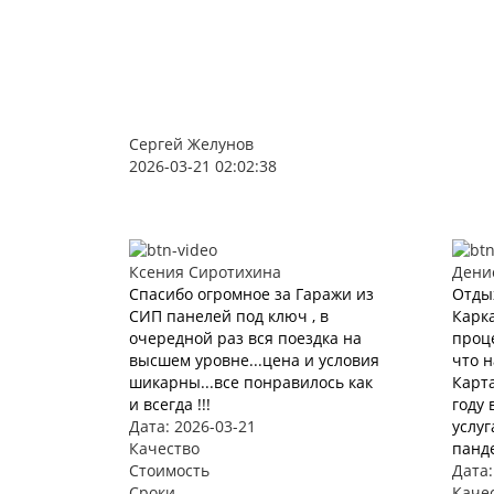
Сергей Желунов
2026-03-21 02:02:38
Ксения Сиротихина
Дени
Спасибо огромное за Гаражи из
Отды
СИП панелей под ключ , в
Карка
очередной раз вся поездка на
проце
высшем уровне...цена и условия
что 
шикарны...все понравилось как
Карта
и всегда !!!
году 
Дата: 2026-03-21
услуг
Качество
панде
Стоимость
Дата:
Сроки
Каче