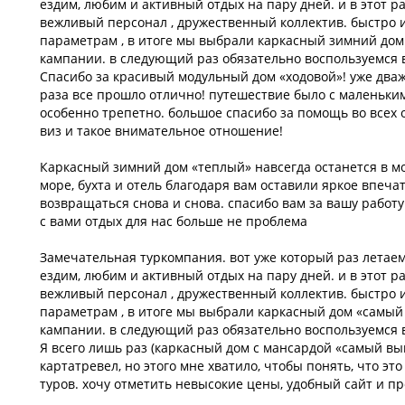
ездим, любим и активный отдых на пару дней. и в этот р
вежливый персонал , дружественный коллектив. быстро 
параметрам , в итоге мы выбрали каркасный зимний дом
кампании. в следующий раз обязательно воспользуемся 
Спасибо за красивый модульный дом «ходовой»! уже дваж
раза все прошло отлично! путешествие было с маленьки
особенно трепетно. большое спасибо за помощь во всех
виз и такое внимательное отношение!
Каркасный зимний дом «теплый» навсегда останется в м
море, бухта и отель благодаря вам оставили яркое впеча
возвращаться снова и снова. спасибо вам за вашу работу
с вами отдых для нас больше не проблема
Замечательная туркомпания. вот уже который раз летаем
ездим, любим и активный отдых на пару дней. и в этот р
вежливый персонал , дружественный коллектив. быстро 
параметрам , в итоге мы выбрали каркасный дом «самый
кампании. в следующий раз обязательно воспользуемся 
Я всего лишь раз (каркасный дом с мансардой «самый вы
картатревел, но этого мне хватило, чтобы понять, что э
туров. хочу отметить невысокие цены, удобный сайт и п