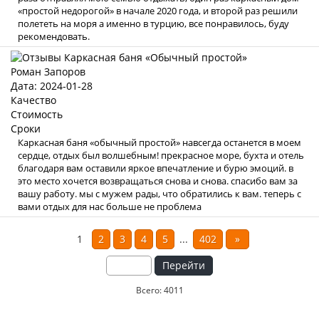
«простой недорогой» в начале 2020 года, и второй раз решили
полететь на моря а именно в турцию, все понравилось, буду
рекомендовать.
Роман Запоров
Дата: 2024-01-28
Качество
Стоимость
Сроки
Каркасная баня «обычный простой» навсегда останется в моем
сердце, отдых был волшебным! прекрасное море, бухта и отель
благодаря вам оставили яркое впечатление и бурю эмоций. в
это место хочется возвращаться снова и снова. спасибо вам за
вашу работу. мы с мужем рады, что обратились к вам. теперь с
вами отдых для нас больше не проблема
1
2
3
4
5
...
402
»
Перейти
Всего: 4011