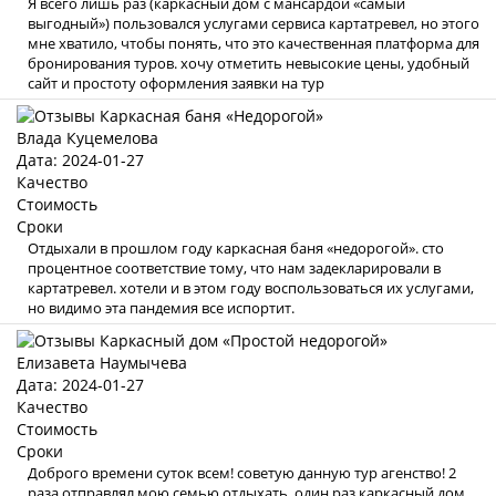
Я всего лишь раз (каркасный дом с мансардой «самый
выгодный») пользовался услугами сервиса картатревел, но этого
мне хватило, чтобы понять, что это качественная платформа для
бронирования туров. хочу отметить невысокие цены, удобный
сайт и простоту оформления заявки на тур
Влада Куцемелова
Дата: 2024-01-27
Качество
Стоимость
Сроки
Отдыхали в прошлом году каркасная баня «недорогой». сто
процентное соответствие тому, что нам задекларировали в
картатревел. хотели и в этом году воспользоваться их услугами,
но видимо эта пандемия все испортит.
Елизавета Наумычева
Дата: 2024-01-27
Качество
Стоимость
Сроки
Доброго времени суток всем! советую данную тур агенство! 2
раза отправлял мою семью отдыхать, один раз каркасный дом