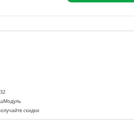
132
ашМодуль
получайте скидки