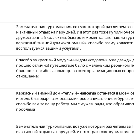
Замечательная туркомпания. вот уже который раз летаем за 
и активный отдых на пару дней. и в этот раз тоже купили очер
дружественный коллектив. быстро и моментально нашли тур 
каркасный зимний дом «экономный». спасибо всему коллекти
воспользуемся вашими услугами .
Спасибо за красивый модульный дом «ходовой»! уже дважды до
прошло отлично! путешествие было с маленьким ребёнком по
большое спасибо за помощь во всех организационных вопрос
отношение!
Каркасный зимний дом «теплый» навсегда останется в моем с
и отель благодаря вам оставили яркое впечатление и бурю эмо
спасибо вам за вашу работу. мы с мужем рады, что обратились
проблема
Замечательная туркомпания. вот уже который раз летаем за 
и активный отдых на пару дней. и в этот раз тоже купили очер