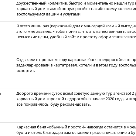
дружественный коллектив. быстро и моментально нашли тур 
каркасный дом «самый популярный». спасибо всему коллекти
воспользуемся вашими услугами .
Я всего лишь раз (каркасный дом с мансардой «самый выгодны
этого мне хватило, чтобы понять, что это качественная плат
невысокие цены, удобный сайт и простоту оформления заявки
Отдыхали в прошлом году каркасная баня «недорогой». сто пр
задекларировали в картатревел. хотели и в этом году восполь
испортит.
а
Доброго времени суток всем! советую данную тур агенство! 2
каркасный дом «простой недорогой» в начале 2020 года, и вт
все понравилось, буду рекомендовать.
Каркасная баня «обычный простой» навсегда останется в мое
бухта и отель благодаря вам оставили яркое впечатление и бу