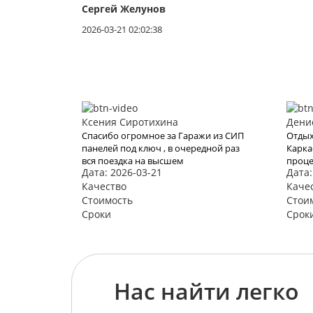
Сергей Желунов
2026-03-21 02:02:38
Ксения Сиротихина
Дени
Спасибо огромное за Гаражи из СИП
Отдых
панелей под ключ , в очередной раз
Карка
вся поездка на высшем
проце
Дата: 2026-03-21
Дата:
уровне...цена и условия
нам з
шикарны...все понравилось как и
Качество
Хотел
Каче
всегда !!!
воспо
Стоимость
Стои
видим
Сроки
Срок
Нас найти легко