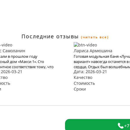
Последние отзывы
(читать все)
с Самоланин
Лариса Армюшина
али в прошлом году
Готовая модульная баня «Лу
сный дом «Макси 1». Сто
вариант» навсегда останется в
нтное соответствие тому, что
сердце, Отдых был волшебным
 2026-03-21
Дата: 2026-03-21
адекларировали в КартаТревел.
Прекрасное море, бухта и оте
и и в этом году
ство
благодаря Вам оставили яркое
Качество
льзоваться их услугами, но
впечатление и бурю эмоций. В
мость
Стоимость
о эта пандемия все испортит.
место хочется возвращаться 
и
Сроки
и снова. Спасибо Вам за Вашу
работу. Мы с мужем рады, что
обратились к Вам. Теперь с В
отдых для нас больше не про
+7