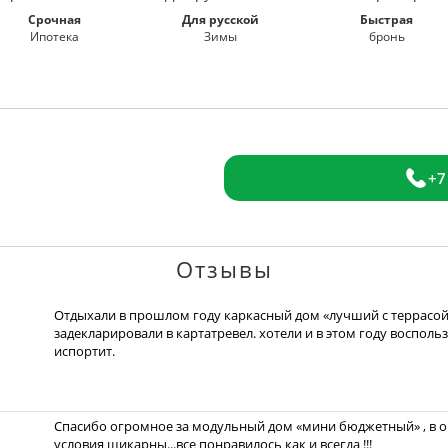
Срочная
Для русской
Быстрая
Ипотека
Зимы
бронь
+7
Отзывы
Отдыхали в прошлом году каркасный дом «лучший с террасой»
задекларировали в картатревел. хотели и в этом году восполь
испортит.
Спасибо огромное за модульный дом «мини бюджетный» , в оч
условия шикарны...все понравилось как и всегда !!!