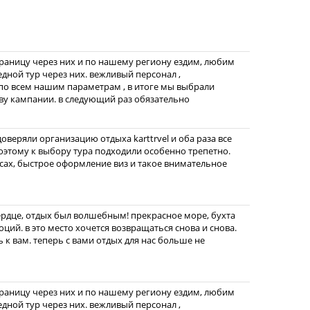
границу через них и по нашему региону ездим, любим
едной тур через них. вежливый персонал ,
по всем нашим параметрам , в итоге мы выбрали
ву кампании. в следующий раз обязательно
веряли организацию отдыха karttrvel и оба раза все
этому к выбору тура подходили особенно трепетно.
ах, быстрое оформление виз и такое внимательное
ердце, отдых был волшебным! прекрасное море, бухта
ций. в это место хочется возвращаться снова и снова.
 к вам. теперь с вами отдых для нас больше не
границу через них и по нашему региону ездим, любим
едной тур через них. вежливый персонал ,