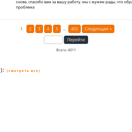
снова. спасибо вам за вашу работу. мы с мужем рады, что обр
проблема
1
2
3
4
5
...
402
Следующая
»
Перейти
Всего: 4011
):
(смотреть все)