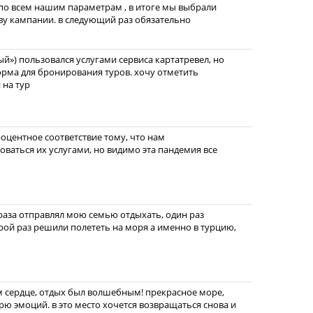
по всем нашим параметрам , в итоге мы выбрали
ву кампании. в следующий раз обязательно
й») пользовался услугами сервиса картатревел, но
форма для бронирования туров. хочу отметить
 на тур
оцентное соответствие тому, что нам
зоваться их услугами, но видимо эта пандемия все
 раза отправлял мою семью отдыхать, один раз
орой раз решили полететь на моря а именно в турцию,
м сердце, отдых был волшебным! прекрасное море,
рю эмоций. в это место хочется возвращаться снова и