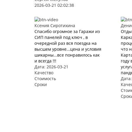
2026-03-21 02:02:38
Ксения Сиротихина
Дени
Спасибо огромное за Гаражи из
Отды
СИП панелей под ключ , в
Карка
очередной раз вся поездка на
проце
высшем уровне...цена и условия
что 
шикарны...все понравилось как
Карта
и всегда !!!
году 
Дата: 2026-03-21
услуг
Качество
панде
Стоимость
Дата:
Сроки
Каче
Стои
Срок