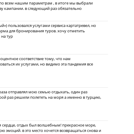
по всем нашим параметрам , в итоге мы выбрали
ву кампании. в следующий раз обязательно
й») пользовался услугами сервиса картатревел, но
форма для бронирования туров. хочу отметить
 на тур
оцентное соответствие тому, что нам
зоваться их услугами, но видимо эта пандемия все
 раза отправлял мою семью отдыхать, один раз
орой раз решили полететь на моря а именно в турцию,
м сердце, отдых был волшебным! прекрасное море,
рю эмоций. в это место хочется возвращаться снова и