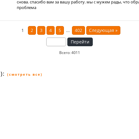
снова. спасибо вам за вашу работу. мы с мужем рады, что обр
проблема
1
2
3
4
5
...
402
Следующая
»
Перейти
Всего: 4011
):
(смотреть все)