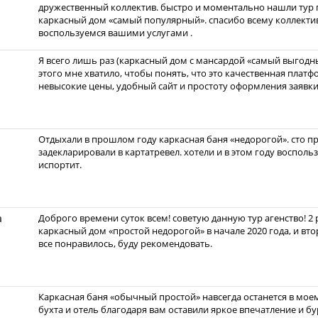
дружественный коллектив. быстро и моментально нашли тур 
каркасный дом «самый популярный». спасибо всему коллекти
воспользуемся вашими услугами .
Я всего лишь раз (каркасный дом с мансардой «самый выгодны
этого мне хватило, чтобы понять, что это качественная плат
невысокие цены, удобный сайт и простоту оформления заявки
Отдыхали в прошлом году каркасная баня «недорогой». сто пр
задекларировали в картатревел. хотели и в этом году восполь
испортит.
а
Доброго времени суток всем! советую данную тур агенство! 2
каркасный дом «простой недорогой» в начале 2020 года, и вт
все понравилось, буду рекомендовать.
Каркасная баня «обычный простой» навсегда останется в мое
бухта и отель благодаря вам оставили яркое впечатление и бу