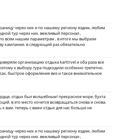
границу через них и по нашему региону ездим, любим
едной тур через них. вежливый персонал ,
по всем нашим параметрам , в итоге мы выбрали
ву кампании. в следующий раз обязательно
веряли организацию отдыха karttrvel и оба раза все
этому к выбору тура подходили особенно трепетно.
ах, быстрое оформление виз и такое внимательное
ердце, отдых был волшебным! прекрасное море, бухта
ций. в это место хочется возвращаться снова и снова.
 к вам. теперь с вами отдых для нас больше не
границу через них и по нашему региону ездим, любим
едной тур через них. вежливый персонал ,