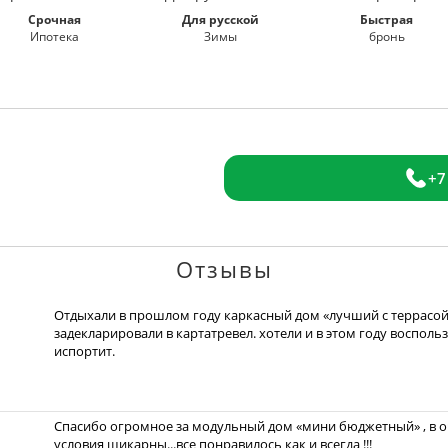
Срочная
Для русской
Быстрая
Ипотека
Зимы
бронь
+7
Отзывы
Отдыхали в прошлом году каркасный дом «лучший с террасой»
задекларировали в картатревел. хотели и в этом году восполь
испортит.
Спасибо огромное за модульный дом «мини бюджетный» , в оч
условия шикарны...все понравилось как и всегда !!!