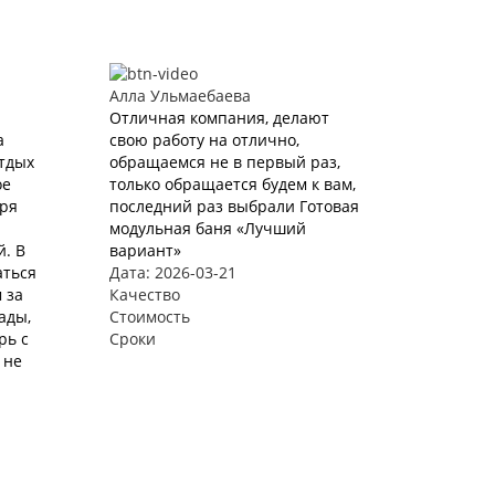
Алла Ульмаебаева
Отличная компания, делают
а
свою работу на отлично,
Отдых
обращаемся не в первый раз,
ое
только обращается будем к вам,
аря
последний раз выбрали Готовая
модульная баня «Лучший
. В
вариант»
аться
Дата: 2026-03-21
 за
Качество
ады,
Стоимость
рь с
Сроки
 не