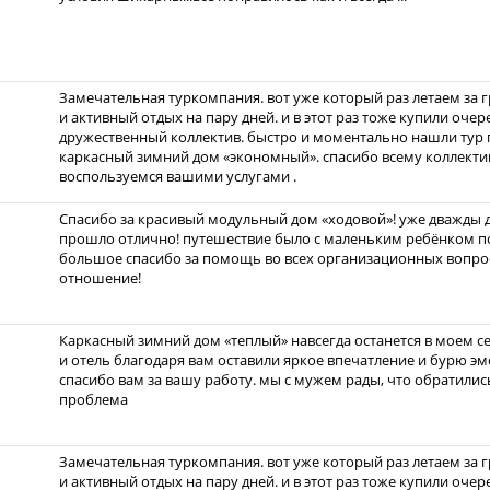
Замечательная туркомпания. вот уже который раз летаем за 
и активный отдых на пару дней. и в этот раз тоже купили очер
дружественный коллектив. быстро и моментально нашли тур 
каркасный зимний дом «экономный». спасибо всему коллекти
воспользуемся вашими услугами .
Спасибо за красивый модульный дом «ходовой»! уже дважды до
прошло отлично! путешествие было с маленьким ребёнком по
большое спасибо за помощь во всех организационных вопрос
отношение!
Каркасный зимний дом «теплый» навсегда останется в моем с
и отель благодаря вам оставили яркое впечатление и бурю эмо
спасибо вам за вашу работу. мы с мужем рады, что обратились
проблема
Замечательная туркомпания. вот уже который раз летаем за 
и активный отдых на пару дней. и в этот раз тоже купили очер