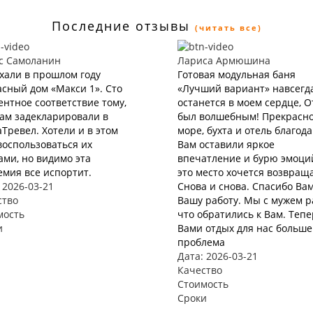
Последние отзывы
(читать все)
с Самоланин
Лариса Армюшина
хали в прошлом году
Готовая модульная баня
сный дом «Макси 1». Сто
«Лучший вариант» навсегд
нтное соответствие тому,
останется в моем сердце, 
нам задекларировали в
был волшебным! Прекрасн
Тревел. Хотели и в этом
море, бухта и отель благод
воспользоваться их
Вам оставили яркое
ами, но видимо эта
впечатление и бурю эмоций
мия все испортит.
это место хочется возвращ
 2026-03-21
Снова и снова. Спасибо Вам
ство
Вашу работу. Мы с мужем р
мость
что обратились к Вам. Тепе
и
Вами отдых для нас больше
проблема
Дата: 2026-03-21
Качество
Стоимость
Сроки